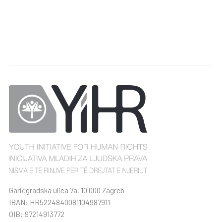
Garićgradska ulica 7a, 10 000 Zagreb
IBAN: HR5224840081104987911
OIB: 97214913772