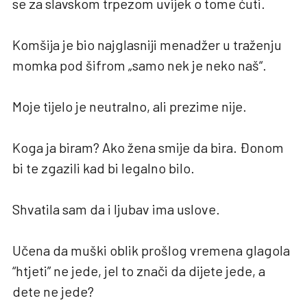
se za slavskom trpezom uvijek o tome ćuti.
Komšija je bio najglasniji menadžer u traženju
momka pod šifrom „samo nek je neko naš“.
Moje tijelo je neutralno, ali prezime nije.
Koga ja biram? Ako žena smije da bira. Đonom
bi te zgazili kad bi legalno bilo.
Shvatila sam da i ljubav ima uslove.
Učena da muški oblik prošlog vremena glagola
“htjeti” ne jede, jel to znači da dijete jede, a
dete ne jede?