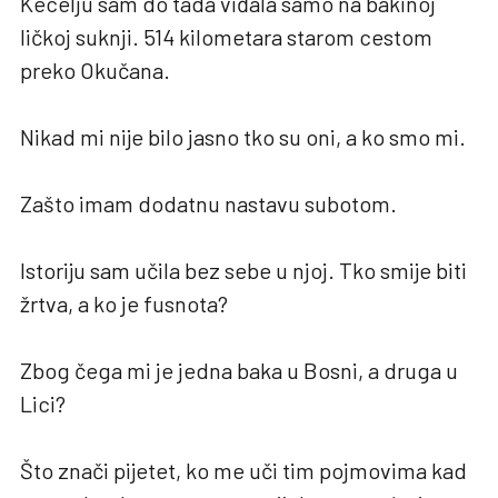
Kecelju sam do tada viđala samo na bakinoj
ličkoj suknji. 514 kilometara starom cestom
preko Okučana.
Nikad mi nije bilo jasno tko su oni, a ko smo mi.
Zašto imam dodatnu nastavu subotom.
Istoriju sam učila bez sebe u njoj. Tko smije biti
žrtva, a ko je fusnota?
Zbog čega mi je jedna baka u Bosni, a druga u
Lici?
Što znači pijetet, ko me uči tim pojmovima kad