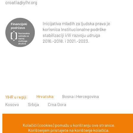
croatia@yihr.org
Hrvatska
Bosna i Hercegovina
YIHR u regiji:
Kosovo
Srbija
Crna Gora
© 2022 INICIJATIVA MLADIH ZA LJUDSKA PRAVA, ZAGREB,
Kolačići (cookies) pomažu u korištenju ove stranice.
Korištenjem pristajete na korištenje kolačića.
HRVATSKA