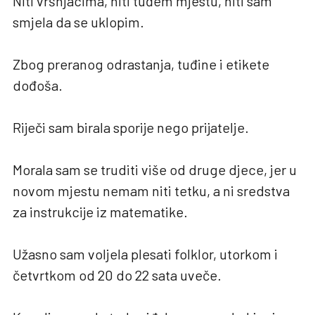
Niti vršnjacima, niti tuđem mjestu, niti sam
smjela da se uklopim.
Zbog preranog odrastanja, tuđine i etikete
dođoša.
Riječi sam birala sporije nego prijatelje.
Morala sam se truditi više od druge djece, jer u
novom mjestu nemam niti tetku, a ni sredstva
za instrukcije iz matematike.
Užasno sam voljela plesati folklor, utorkom i
četvrtkom od 20 do 22 sata uveče.