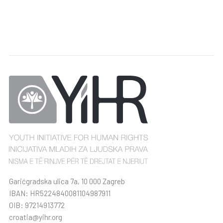
Garićgradska ulica 7a, 10 000 Zagreb
IBAN: HR5224840081104987911
OIB: 97214913772
croatia@yihr.org