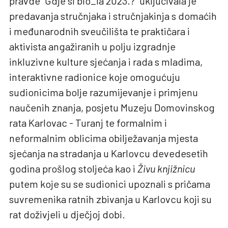
pravde “Gdje si bio_la 2023.?” uključivala je
predavanja stručnjaka i stručnjakinja s domaćih
i međunarodnih sveučilišta te praktičara i
aktivista angažiranih u polju izgradnje
inkluzivne kulture sjećanja i rada s mladima,
interaktivne radionice koje omogućuju
sudionicima bolje razumijevanje i primjenu
naučenih znanja, posjetu Muzeju Domovinskog
rata Karlovac - Turanj te formalnim i
neformalnim oblicima obilježavanja mjesta
sjećanja na stradanja u Karlovcu devedesetih
godina prošlog stoljeća kao i
Živu knjižnicu
putem koje su se sudionici upoznali s pričama
suvremenika ratnih zbivanja u Karlovcu koji su
rat doživjeli u dječjoj dobi.