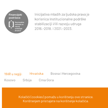
Hrvatska
Bosna i Hercegovina
YIHR u regiji:
Kosovo
Srbija
Crna Gora
© 2022 INICIJATIVA MLADIH ZA LJUDSKA PRAVA, ZAGREB,
Kolačići (cookies) pomažu u korištenju ove stranice.
Korištenjem pristajete na korištenje kolačića.
HRVATSKA