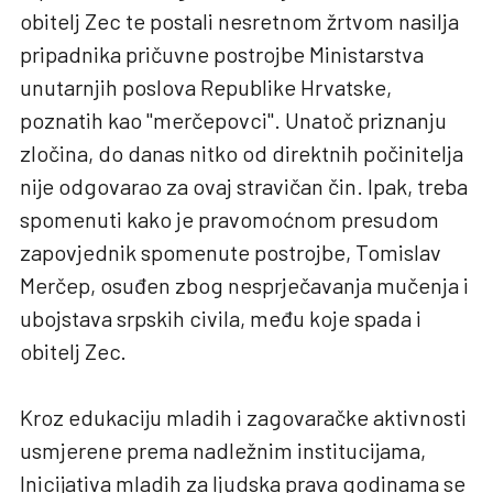
obitelj Zec te postali nesretnom žrtvom nasilja
pripadnika pričuvne postrojbe Ministarstva
unutarnjih poslova Republike Hrvatske,
poznatih kao "merčepovci". Unatoč priznanju
zločina, do danas nitko od direktnih počinitelja
nije odgovarao za ovaj stravičan čin. Ipak, treba
spomenuti kako je pravomoćnom presudom
zapovjednik spomenute postrojbe, Tomislav
Merčep, osuđen zbog nesprječavanja mučenja i
ubojstava srpskih civila, među koje spada i
obitelj Zec.
Kroz edukaciju mladih i zagovaračke aktivnosti
usmjerene prema nadležnim institucijama,
Inicijativa mladih za ljudska prava godinama se