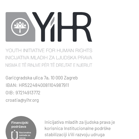
Garićgradska ulica 7a, 10 000 Zagreb
IBAN: HR5224840081104987911
OIB: 97214913772
croatia@yihr.org