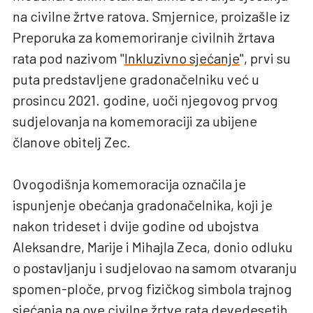
na civilne žrtve ratova. Smjernice, proizašle iz
Preporuka za komemoriranje civilnih žrtava
rata pod nazivom "
Inkluzivno sjećanje
", prvi su
puta predstavljene gradonačelniku već u
prosincu 2021. godine, uoči njegovog prvog
sudjelovanja na komemoraciji za ubijene
članove obitelj Zec.
Ovogodišnja komemoracija označila je
ispunjenje obećanja gradonačelnika, koji je
nakon trideset i dvije godine od ubojstva
Aleksandre, Marije i Mihajla Zeca, donio odluku
o postavljanju i sudjelovao na samom otvaranju
spomen-ploče, prvog fizičkog simbola trajnog
sjećanja na ove civilne žrtve rata devedesetih.