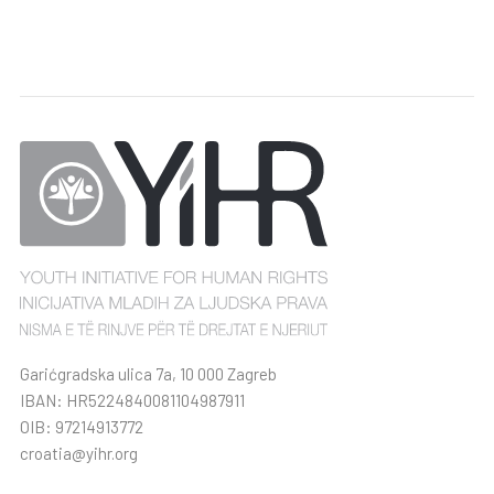
Garićgradska ulica 7a, 10 000 Zagreb
IBAN: HR5224840081104987911
OIB: 97214913772
croatia@yihr.org