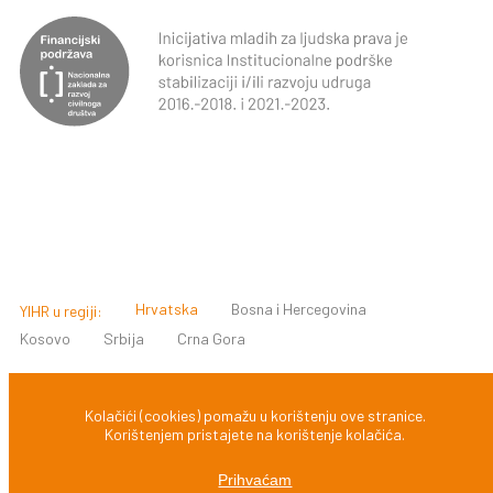
Hrvatska
Bosna i Hercegovina
YIHR u regiji:
Kosovo
Srbija
Crna Gora
© 2022 INICIJATIVA MLADIH ZA LJUDSKA PRAVA, ZAGREB,
Kolačići (cookies) pomažu u korištenju ove stranice.
Korištenjem pristajete na korištenje kolačića.
HRVATSKA
Prihvaćam
Design & development:
Zadruga Slobodna domena