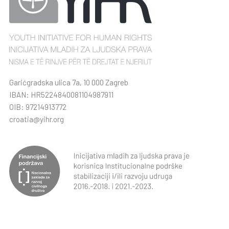
Garićgradska ulica 7a, 10 000 Zagreb
IBAN: HR5224840081104987911
OIB: 97214913772
croatia@yihr.org