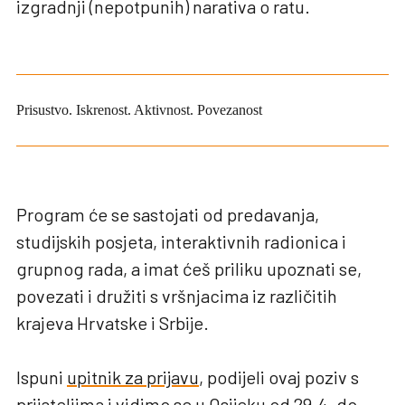
izgradnji (nepotpunih) narativa o ratu.
Prisustvo. Iskrenost. Aktivnost. Povezanost
Program će se sastojati od predavanja,
studijskih posjeta, interaktivnih radionica i
grupnog rada, a imat ćeš priliku upoznati se,
povezati i družiti s vršnjacima iz različitih
krajeva Hrvatske i Srbije.
Ispuni
upitnik za prijavu
, podijeli ovaj poziv s
prijateljima i vidimo se u Osijeku od 29.4. do