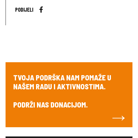
PODIJELI
TVOJA PODRŠKA NAM POMAŽE U
NAŠEM RADU I AKTIVNOSTIMA.
PODRŽI NAS DONACIJOM.