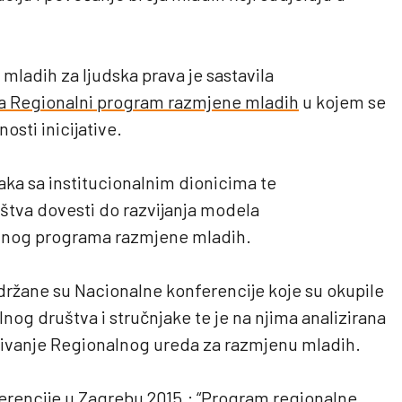
 mladih za ljudska prava je sastavila
za Regionalni program razmjene mladih
u kojem se
nosti inicijative.
naka sa institucionalnim dionicima te
štva dovesti do razvijanja modela
alnog programa razmjene mladih.
održane su Nacionalne konferencije koje su okupile
ilnog društva i stručnjake te je na njima analizirana
nivanje Regionalnog ureda za razmjenu mladih.
ferencije u Zagrebu 2015.: “Program regionalne