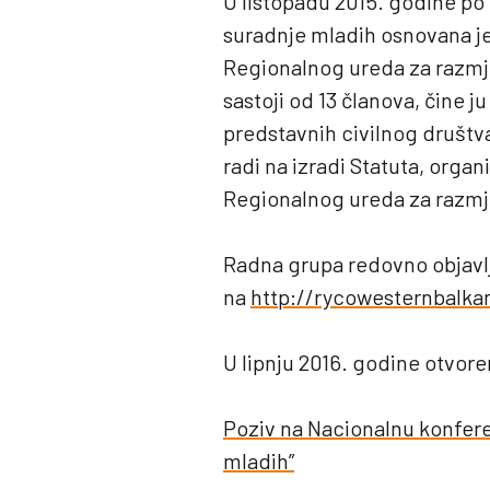
U listopadu 2015. godine po
suradnje mladih osnovana je
Regionalnog ureda za razm
sastoji od 13 članova, čine j
predstavnih civilnog društv
radi na izradi Statuta, organ
Regionalnog ureda za razmj
Radna grupa redovno objavlj
na
http://rycowesternbalka
U lipnju 2016. godine otvore
Poziv na Nacionalnu konfere
mladih”