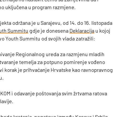
lno uključena u program razmjene.
ekta održana je u Sarajevu, od 14. do 16. listopada
outh Summitu
gdje je donesena
Deklaracija
u kojoj
vo Youth Summitu od svojih vlada zatražili:
nivanje Regionalnog ureda za razmjenu mladih
stvaranje temelja za potpuno pomirenje vođeno
i korak je prihvaćanje Hrvatske kao ravnopravnog
u.
REKOM i odavanje poštovanja svim žrtvama ratova
avije.
bode kretanja, pogotovo između Kosova i Srbije