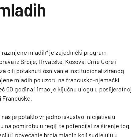
mladih
 razmjene mladih” je zajednički program
 prava iz Srbije, Hrvatske, Kosova, Crne Gore i
a cilj potaknuti osnivanje institucionaliziranog
jene mladih po uzoru na francusko-njemački
eć 60 godina i imao je ključnu ulogu u poslijeratnoj
i Francuske.
as je potaklo vrijedno iskustvo Inicijativa u
 na pomirdbu u regiji te potencijal za širenje tog
aciju i povećanje broja mladih koji sudjeluju u