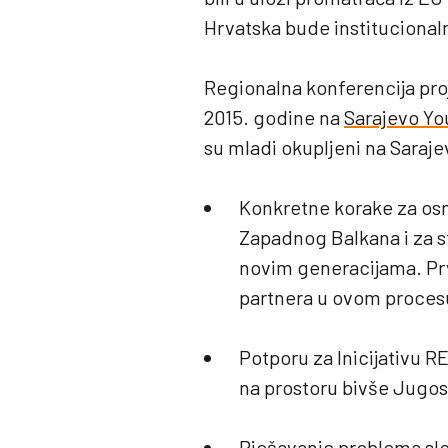
Hrvatska bude instituciona
Regionalna konferencija proj
2015. godine na
Sarajevo Y
su mladi okupljeni na Saraje
Konkretne korake za os
Zapadnog Balkana i za 
novim generacijama. Prv
partnera u ovom proces
Potporu za Inicijativu 
na prostoru bivše Jugosl
Rješavanje problema slo