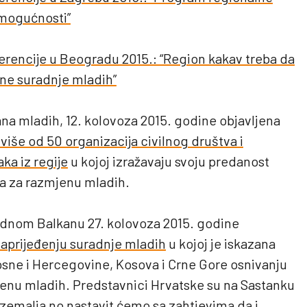
 mogućnosti”
ferencije u Beogradu 2015.: “Region kakav treba da
ne suradnje mladih”
mladih, 12. kolovoza 2015. godine objavljena
 više od 50 organizacija civilnog društva i
ka iz regije
u kojoj izražavaju svoju predanost
a za razmjenu mladih.
dnom Balkanu 27. kolovoza 2015. godine
naprijeđenju suradnje mladih
u kojoj je iskazana
Bosne i Hercegovine, Kosova i Crne Gore osnivanju
enu mladih. Predstavnici Hrvatske su na Sastanku
U zemalja no nastavit ćemo sa zahtjevima da i