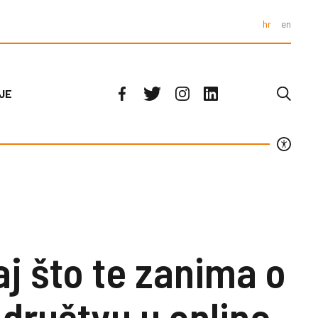
hr
en
JE
j što te zanima o
 društvu u online