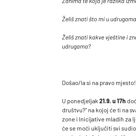
Zanima te koja je razlika izm
Želiš znati što mi u udrugam
Želiš znati kakve vještine i z
udrugama?
Došao/la si na pravo mjesto!
U ponedjeljak
21.9. u 17h
dođi
društvu?” na kojoj će ti na s
zone i Inicijative mladih za
će se moći uključiti svi sudi