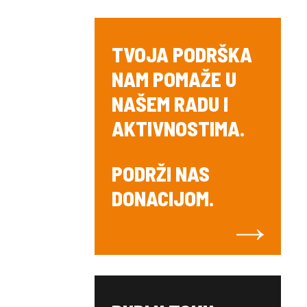
TVOJA PODRŠKA
NAM POMAŽE U
NAŠEM RADU I
AKTIVNOSTIMA.
PODRŽI NAS
DONACIJOM.