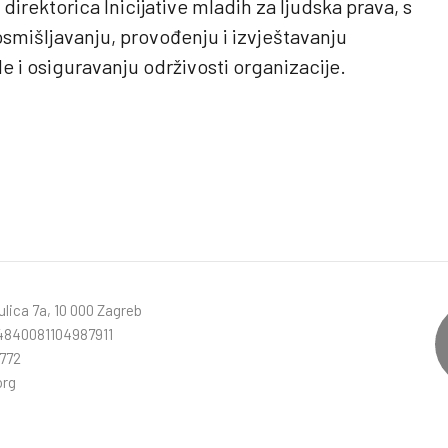
 direktorica Inicijative mladih za ljudska prava, s
smišljavanju, provođenju i izvještavanju
e i osiguravanju održivosti organizacije.
lica 7a, 10 000 Zagreb
840081104987911
772
org