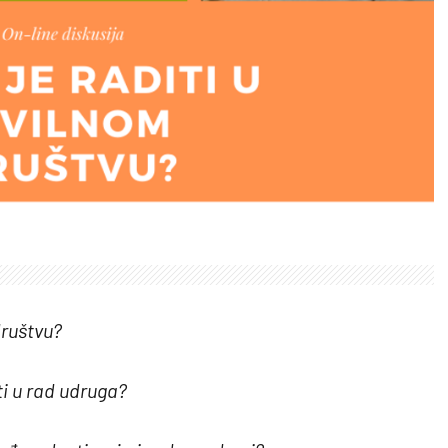
društvu?
ti u rad udruga?