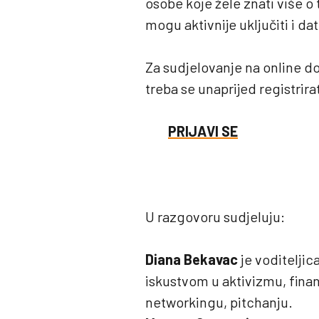
osobe koje žele znati više o 
mogu aktivnije uključiti i da
Za sudjelovanje na online d
treba se unaprijed registrira
PRIJAVI SE
U razgovoru sudjeluju:
Diana Bekavac
je voditeljic
iskustvom u aktivizmu, fina
networkingu, pitchanju.