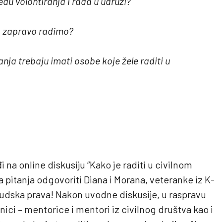
eđu volontiranja i rada u udruzi?
a zapravo radimo?
nanja trebaju imati osobe koje žele raditi u
 na online diskusiju “Kako je raditi u civilnom
va pitanja odgovoriti Diana i Morana, veteranke iz K-
 ljudska prava! Nakon uvodne diskusije, u raspravu
onici – mentorice i mentori iz civilnog društva kao i