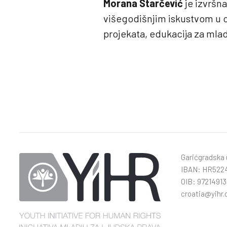
Morana Starčević
je izvršna
višegodišnjim iskustvom u o
projekata, edukacija za mlad
Garićgradska u
IBAN: HR5224
OIB: 97214913
croatia@yihr.