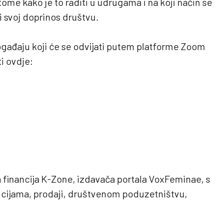
tome kako je to raditi u udrugama i na koji način se
ti svoj doprinos društvu.
ogađaju koji će se odvijati putem platforme Zoom
ti ovdje:
a financija K-Zone, izdavača portala VoxFeminae, s
ncijama, prodaji, društvenom poduzetništvu,