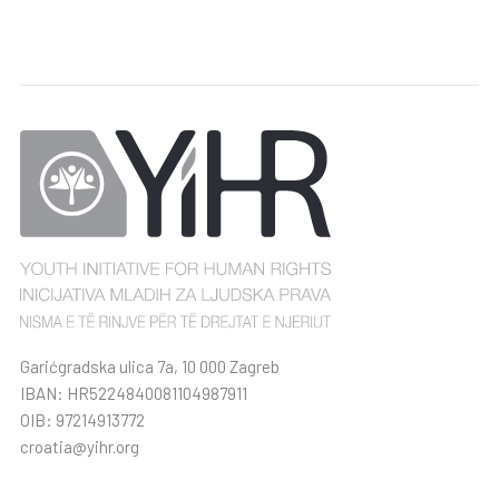
Garićgradska ulica 7a, 10 000 Zagreb
IBAN: HR5224840081104987911
OIB: 97214913772
croatia@yihr.org