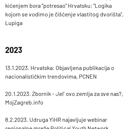
kićenjem bora “potresao” Hrvatsku: “Logika
kojom se vodimo je čišćenje vlastitog dvorišta”,
Lupiga
2023
13.1.2023. Hrvatska: Objavljena publikacija o
nacionalističkim trendovima, PCNEN
20.1.2023. Zbornik - Jel’ ovo zemlja za sve nas?,
MojZagreb.info
8.2.2023. Udruga YiHR najavljuje webinar
regionalne mreže Political Youth Network,