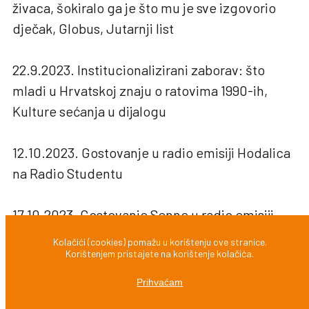
živaca, šokiralo ga je što mu je sve izgovorio
dječak, Globus, Jutarnji list
22.9.2023. Institucionalizirani zaborav: što
mladi u Hrvatskoj znaju o ratovima 1990-ih,
Kulture sećanja u dijalogu
12.10.2023. Gostovanje u radio emisiji Hodalica
na Radio Studentu
17.10.2023. Gostovanje Senne u radio emisiji
Priručnike na Radio Rojcu ispred YIHR-a
Kolačići (cookies) pomažu u korištenju ove stranice.
Korištenjem pristajete na korištenje kolačića.
15.11.2023. Rođendan u Paviljonu 22, Novosti
Prihvaćam