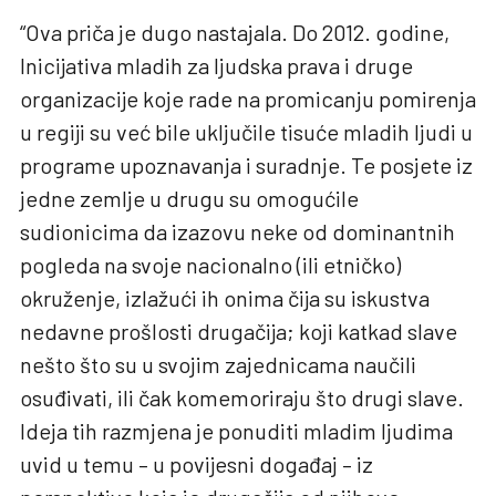
“Ova priča je dugo nastajala. Do 2012. godine,
Inicijativa mladih za ljudska prava i druge
organizacije koje rade na promicanju pomirenja
u regiji su već bile uključile tisuće mladih ljudi u
programe upoznavanja i suradnje. Te posjete iz
jedne zemlje u drugu su omogućile
sudionicima da izazovu neke od dominantnih
pogleda na svoje nacionalno (ili etničko)
okruženje, izlažući ih onima čija su iskustva
nedavne prošlosti drugačija; koji katkad slave
nešto što su u svojim zajednicama naučili
osuđivati, ili čak komemoriraju što drugi slave.
Ideja tih razmjena je ponuditi mladim ljudima
uvid u temu – u povijesni događaj – iz