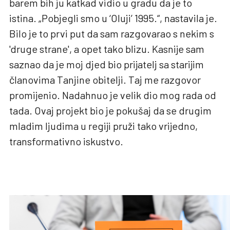
barem bih ju katkad vidio u gradu da je to
istina. „Pobjegli smo u ‘Oluji’ 1995.“, nastavila je.
Bilo je to prvi put da sam razgovarao s nekim s
'druge strane', a opet tako blizu. Kasnije sam
saznao da je moj djed bio prijatelj sa starijim
članovima Tanjine obitelji. Taj me razgovor
promijenio. Nadahnuo je velik dio mog rada od
tada. Ovaj projekt bio je pokušaj da se drugim
mladim ljudima u regiji pruži tako vrijedno,
transformativno iskustvo.