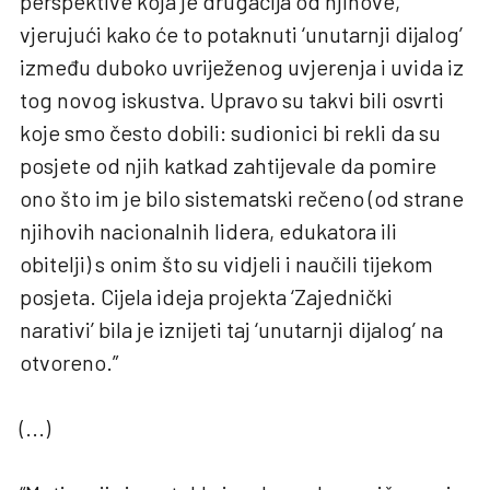
perspektive koja je drugačija od njihove,
vjerujući kako će to potaknuti ‘unutarnji dijalog’
između duboko uvriježenog uvjerenja i uvida iz
tog novog iskustva. Upravo su takvi bili osvrti
koje smo često dobili: sudionici bi rekli da su
posjete od njih katkad zahtijevale da pomire
ono što im je bilo sistematski rečeno (od strane
njihovih nacionalnih lidera, edukatora ili
obitelji) s onim što su vidjeli i naučili tijekom
posjeta. Cijela ideja projekta ‘Zajednički
narativi’ bila je iznijeti taj ‘unutarnji dijalog’ na
otvoreno.”
(...)