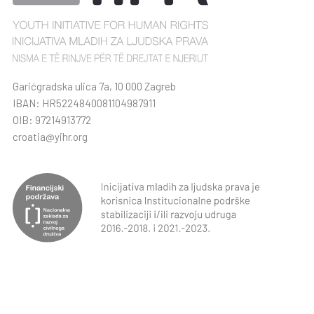
Garićgradska ulica 7a, 10 000 Zagreb
IBAN: HR5224840081104987911
OIB: 97214913772
croatia@yihr.org