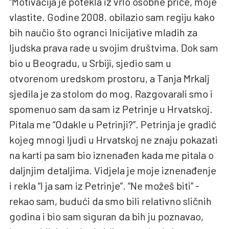
“Motivacija je potekla iz vrlo osobne priče, moje
vlastite. Godine 2008. obilazio sam regiju kako
bih naučio što ogranci Inicijative mladih za
ljudska prava rade u svojim društvima. Dok sam
bio u Beogradu, u Srbiji, sjedio sam u
otvorenom uredskom prostoru, a Tanja Mrkalj
sjedila je za stolom do mog. Razgovarali smo i
spomenuo sam da sam iz Petrinje u Hrvatskoj.
Pitala me “Odakle u Petrinji?”. Petrinja je gradić
kojeg mnogi ljudi u Hrvatskoj ne znaju pokazati
na karti pa sam bio iznenađen kada me pitala o
daljnjim detaljima. Vidjela je moje iznenađenje
i rekla “I ja sam iz Petrinje”. “Ne možeš biti” -
rekao sam, budući da smo bili relativno sličnih
godina i bio sam siguran da bih ju poznavao,