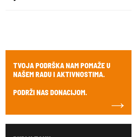
TVOJA PODRŠKA NAM POMAŽE U
NAŠEM RADU I AKTIVNOSTIMA.
PODRŽI NAS DONACIJOM.