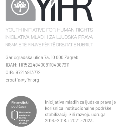
Garićgradska ulica 7a, 10 000 Zagreb
IBAN: HR5224840081104987911
OIB: 97214913772
croatia@yihr.org